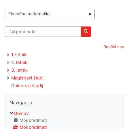
Kategorije predmetov
Išči predmete
Išči predmete
Razširi vse
1. letnik
2. letnik
3. letnik
Magistrski študij
Doktorski študij
Bloki
Preskoči Navigacija
Navigacija
Domov
Moji predmeti
Moji predmeti