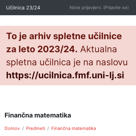
Preskoči na glavno vsebino
Učilnica 23/24
Niste prijavljeni. (
Prijavite se
)
To je arhiv spletne učilnice
za leto 2023/24.
Aktualna
spletna učilnica je na naslovu
https://ucilnica.fmf.uni-lj.si
Finančna matematika
Domov
Predmeti
Finančna matematika