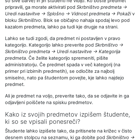
so sive barve) in jih študenti ne vidijo. Ko boste predmet
pripravili, ga morate aktivirati pod
Skrbništvo predmeta →
Uredi nastavitve → Splošno → Vidnost predmeta → Pokaži
v
bloku
Skrbništvo
. Blok se običajno nahaja spodaj levo pod
kazalom predmeta, lahko pa tudi kje drugje na strani.
Lahko se tudi zgodi, da predmet ni postavljen v pravo
kategorijo. Kategorijo lahko preverite pod
Skrbništvo →
Skrbništvo predmeta → Uredi nastavitve → Kategorija
predmeta
. Če želite kategorijo spremeniti, pišite
administratorju. Če predmet spada v več kategorij (na
primer pri izbirnih predmetih), se odločite za najbolj
smiselno, nato pa študentom povejte, kje lahko najdejo
predmet.
Ali je predmet na voljo, preverite tako, da se odjavite in ga
odjavljeni poiščete na spisku predmetov.
Kako iz svojih predmetov izpišem študente,
ki so se vpisali ponesreči?
Študente lahko izpišete tako, da pritisnete na križec v čisto
desnem stolpcu na seznamu, ki ga dobite pod
Skrbništvo →