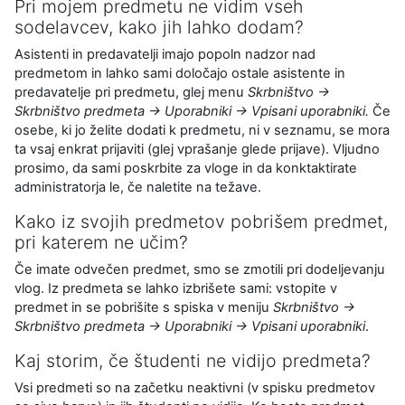
Pri mojem predmetu ne vidim vseh
sodelavcev, kako jih lahko dodam?
Asistenti in predavatelji imajo popoln nadzor nad
predmetom in lahko sami določajo ostale asistente in
predavatelje pri predmetu, glej menu
Skrbništvo →
Skrbništvo predmeta → Uporabniki → Vpisani uporabniki.
Če
osebe, ki jo želite dodati k predmetu, ni v seznamu, se mora
ta vsaj enkrat prijaviti (glej vprašanje glede prijave). Vljudno
prosimo, da sami poskrbite za vloge in da konktaktirate
administratorja le, če naletite na težave.
Kako iz svojih predmetov pobrišem predmet,
pri katerem ne učim?
Če imate odvečen predmet, smo se zmotili pri dodeljevanju
vlog. Iz predmeta se lahko izbrišete sami: vstopite v
predmet in se pobrišite s spiska v meniju
Skrbništvo →
Skrbništvo predmeta → Uporabniki → Vpisani uporabniki
.
Kaj storim, če študenti ne vidijo predmeta?
Vsi predmeti so na začetku neaktivni (v spisku predmetov