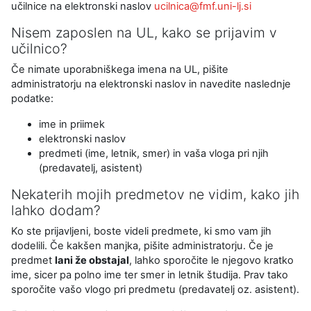
učilnice na elektronski naslov
ucilnica@fmf.uni-lj.si
Nisem zaposlen na UL, kako se prijavim v
učilnico?
Če nimate uporabniškega imena na UL, pišite
administratorju na elektronski naslov in navedite naslednje
podatke:
ime in priimek
elektronski naslov
predmeti (ime, letnik, smer) in vaša vloga pri njih
(predavatelj, asistent)
Nekaterih mojih predmetov ne vidim, kako jih
lahko dodam?
Ko ste prijavljeni, boste videli predmete, ki smo vam jih
dodelili. Če kakšen manjka, pišite administratorju. Če je
predmet
lani že obstajal
, lahko sporočite le njegovo kratko
ime, sicer pa polno ime ter smer in letnik študija. Prav tako
sporočite vašo vlogo pri predmetu (predavatelj oz. asistent).