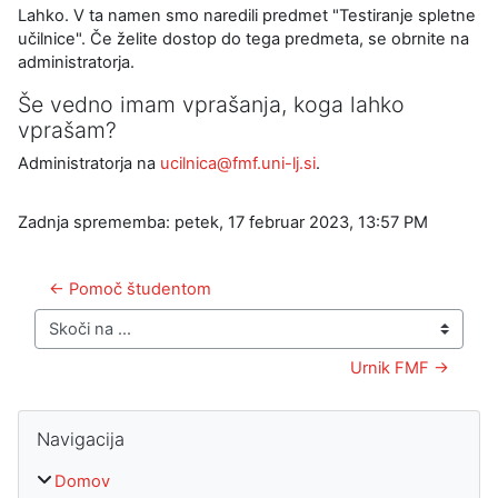
Lahko. V ta namen smo naredili predmet "Testiranje spletne
učilnice". Če želite dostop do tega predmeta, se obrnite na
administratorja.
Še vedno imam vprašanja, koga lahko
vprašam?
Administratorja na
ucilnica@fmf.uni-lj.si
.
Zadnja sprememba: petek, 17 februar 2023, 13:57 PM
← Pomoč študentom
Skoči na ...
Urnik FMF →
Bloki
Preskoči Navigacija
Navigacija
Domov