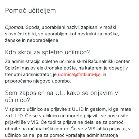
Pomoč učiteljem
Zahteve zaključka
Opomba:
Spodaj uporabljeni nazivi, zapisani v moški
slovnični obliki, so uporabljeni kot nevtralni za moške,
ženske in neopredeljene.
Kdo skrbi za spletno učilnico?
Za administracijo spletne učilnice skrbi Računalniški center.
Splošni naslov elektronske pošte, na katerem je dosegljiv
trenutni administrator, je
ucilnica@fmf.uni-lj.si
in
priporočamo njegovo uporabo.
Sem zaposlen na UL, kako se prijavim v
učilnico?
V spletno učilnico se prijavite z UL ID in geslom, ki ga imate
za UL ID. Če se v učilnico ne morete prijaviti, se poskusite
prijaviti še v VIS. Če tudi ta prijava ne dela, se za pomoč
obrnite na računalniški center. Če se v VIS lahko prijavite, v
učilnico pa ne, pa za pomoč vprašajte administratorja