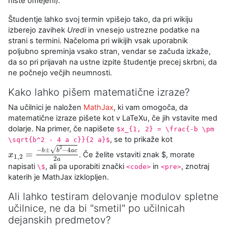
niste omejeni).
Študentje lahko svoj termin vpišejo tako, da pri wikiju
izberejo zavihek
Uredi
in vnesejo ustrezne podatke na
strani s termini. Načeloma pri wikijih vsak uporabnik
poljubno spreminja vsako stran, vendar se začuda izkaže,
da so pri prijavah na ustne izpite študentje precej skrbni, da
ne počnejo večjih neumnosti.
Kako lahko pišem matematične izraze?
Na učilnici je naložen
MathJax
, ki vam omogoča, da
matematične izraze pišete kot v LaTeXu, če jih vstavite med
dolarje. Na primer, če napišete
$x_{1, 2} = \frac{-b \pm
, se to prikaže kot
\sqrt{b^2 - 4 a c}}{2 a}$
2
√
−
±
−
4
b
b
a
c
=
. Če želite vstaviti znak
$
, morate
x
x
1
,
2
=
−
b
±
b
2
−
4
a
c
2
a
1
,
2
2
a
napisati
, ali pa uporabiti znački
in
, znotraj
\$
<code>
<pre>
katerih je MathJax izklopljen.
Ali lahko testiram delovanje modulov spletne
učilnice, ne da bi "smetil" po učilnicah
dejanskih predmetov?