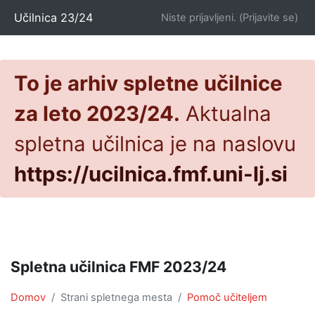
Preskoči na glavno vsebino
Učilnica 23/24
Niste prijavljeni. (
Prijavite se
)
To je arhiv spletne učilnice
za leto 2023/24.
Aktualna
spletna učilnica je na naslovu
https://ucilnica.fmf.uni-lj.si
Spletna učilnica FMF 2023/24
Domov
Strani spletnega mesta
Pomoč učiteljem