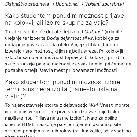
Skrbništvo predmeta → Uporabniki → Vpisani uporabniki
.
Kako študentom ponudim možnost prijave
na kolokvij ali izbiro skupine za vaje?
To lahko storite, če dodate dejavnost
Možnost
(vklopite
urejanje ter izberite
Dodaj dejavnost ali vir
, kot bi ga za
dodajanje povezav ali datotek).V njej si lahko študenti
izberejo tisto možnost, ki jim najbolj ustreza. Pri kolokvijih
vklopite samo eno možnost (opravljal bi kolokvij) pri izbiri
skupin za vaje pa eno možnost za vsak termin, pri čemer ne
pozabite omejiti števila mest pri posamezni možnosti.
Kako študentom ponudim možnost izbire
termina ustnega izpita (namesto lista na
vratih)?
To najenostavneje storite z dejavnostjo
Wiki
. Vnesti morate
ime in opis wikija ter ime prve strani (za vse troje lahko
napišete npr. "Prijava na ustne izpite"). Nato za obliko
izberite HTML, nazadnje pa v ponujenem oknu napišite
seznam ponujenih ustnih rokov (oz. kar želite, saj z vsebino